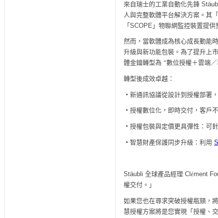
來自瑞士的工業自動化先鋒
Stäubl
人與完整軟體平台解決方案。其
「
SCOPE
」物聯網監控裝置提供
然而，當軟體成為核心成長動能
升級與新功能包裝。為了提升上
體金鑰轉型為
“數位授權＋雲端／
轉型後成效卓越：
‧
新通訊協議從設計到授權部署
‧
授權數位化，即時交付，客戶
‧
授權包裝與定價更具彈性：可
‧
智慧財產保護同步升級：利用
S
Stäubli
全球產品經理
Cl
é
ment Fo
權交付。」
如果您也在尋求突破授權瓶頸，
慧授權方案將是您實現「授權、