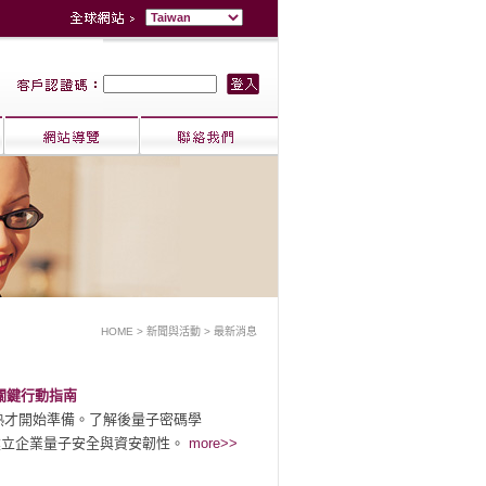
HOME
> 新聞與活動 > 最新消息
關鍵行動指南
熟才開始準備。了解後量子密碼學
提前建立企業量子安全與資安韌性。
more>>