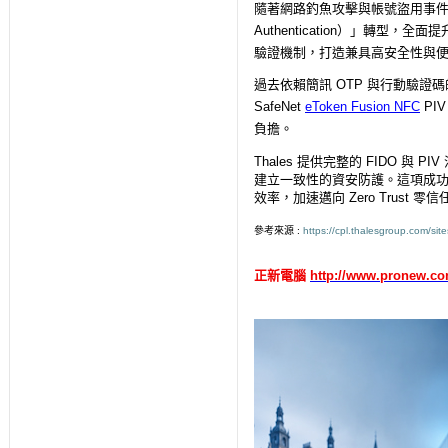
隨著網路釣魚攻擊與帳號盜用事
Authentication
）」轉型，全面提
驗證機制，打造兼具高安全性與
過去依賴簡訊
OTP
與行動驗證碼
SafeNet
eToken Fusion NFC
PI
負擔。
Thales
提供完整的
FIDO
與
PIV
建立一致性的資安防護。這項成
效率，加速邁向
Zero Trust
零信
參考來源
:
https://cpl.thalesgroup.com/sit
正新電腦
http://www.pronew.co